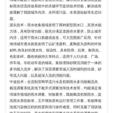
标雨水径流排放系统中的关键环节提供技术经验，解决或有
效缓解了我国城市内涝、水环境污染、水资源短缺等生态问
题。
源头技术：雨水收集领域发明了两种新型雨水口，其泄水能
力强，具有防堵功能，能充分满足道路排水要求，防止城市
内涝，适用于雨水口新建或改造，可大范围推广应用。针对
海绵城市透水路面发明了以矿渣废料、废陶瓷为原料的环保
材料,有良好的透水性、保温性、具有防滑、抗寒、耐风化、
色彩多样、颜色艳丽持久等特点，适用于人行步道、广场、
停车场、非机动车道的铺装。集除渣除砂限流消能于一体的
多功能入流井，解决了深层调蓄管涵入流时碰到的垃圾、砂
等流入问题，以及超深入流的消能问题。
中途技术：合流制管网旱流污水及初期雨水多功能截流井、
截流调蓄系统及地下敞开式调蓄池等技术发明，均能满足海
绵城市领域的雨水调蓄、转输要求，既能截流初期雨水，提
高雨水系统标准，又不增加原有运行管理工作量，有效降低
池底污染物沉积的程度和清污操作难度。同时克服了现状场