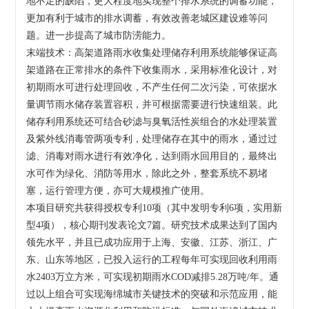
地不足的缺陷，更大程度地实现整个排水系统的调蓄功能，
更加有利于城市的排水调蓄，有效改善老城区建设难等问
题。进一步提高了城市防涝能力。
末端技术：高架道路雨水收集处理储存利用系统能够保证高
架道路在正常排水的条件下收集雨水，采用标准化设计，对
初期雨水可进行处理回收，不产生任何二次污染，可依据水
量调节雨水储存装置容积，并可根据需要进行快速组装。此
储存利用系统还可结合砂滤与臭氧活性炭组合的水处理装置
及紫外线消毒管两项专利，处理储存在其中的雨水，通过过
滤、消毒对雨水进行有效净化，达到雨水回用目的，最终出
水可作为绿化、消防等用水，除此之外，整套系统不易堵
塞，运行管理方便，亦可大规模推广使用。
本项目研究共获得授权专利10项（其中发明专利6项，实用新
型4项），核心期刊发表论文7篇。研究技术成果达到了国内
领先水平，并且已成功应用于上海、安徽、江苏、浙江、广
东、山东等地区，已投入运行的工程每年可实现回收利用雨
水2403万立方米，可实现初期雨水COD减排5.28万吨/年。通
过以上组合可实现海绵城市关键技术的突破和示范应用，能