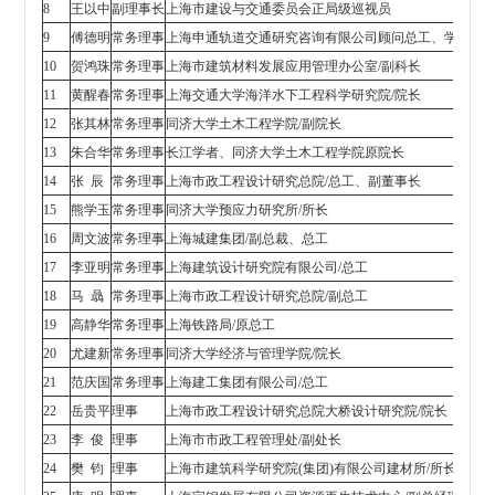
8
王以中
副理事长
上海市建设与交通委员会正局级巡视员
9
傅德明
常务理事
上海申通轨道交通研究咨询有限公司顾问总工、学会秘
10
贺鸿珠
常务理事
上海市建筑材料发展应用管理办公室/副科长
11
黄醒春
常务理事
上海交通大学海洋水下工程科学研究院/院长
12
张其林
常务理事
同济大学土木工程学院/副院长
13
朱合华
常务理事
长江学者、同济大学土木工程学院原院长
14
张 辰
常务理事
上海市政工程设计研究总院/总工、副董事长
15
熊学玉
常务理事
同济大学预应力研究所/所长
16
周文波
常务理事
上海城建集团/副总裁、总工
17
李亚明
常务理事
上海建筑设计研究院有限公司/总工
18
马 骉
常务理事
上海市政工程设计研究总院/副总工
19
高静华
常务理事
上海铁路局/原总工
20
尤建新
常务理事
同济大学经济与管理学院/院长
21
范庆国
常务理事
上海建工集团有限公司/总工
22
岳贵平
理事
上海市政工程设计研究总院大桥设计研究院/院长
23
李 俊
理事
上海市市政工程管理处/副处长
24
樊 钧
理事
上海市建筑科学研究院(集团)有限公司建材所/所长