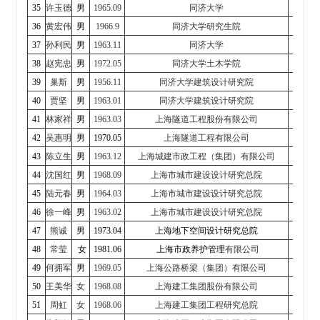
35
许玉德
男
1965.09
同济大学
36
黄宏伟
男
1966.9
同济大学研究生院
常务
37
孙利民
男
1963.11
同济大学
桥梁
38
赵宪忠
男
1972.05
同济大学土木学院
39
巢斯
男
1956.11
同济大学建筑设计研究院
执
40
贾坚
男
1963.01
同济大学建筑设计研究院
副总裁
41
林家祥
男
1963.03
上海隧道工程股份有限公司
研究
42
吴惠明
男
1970.05
上海隧道工程有限公司
副
43
陈立生
男
1963.12
上海城建市政工程（集团）
有限公司
44
沈国红
男
1968.09
上海市城市建设设计
研究总院
常务
45
陆元春
男
1964.03
上海市城市建设设计
研究总院
专
46
徐一峰
男
1963.02
上海市城市建设设计
研究总院
专
47
熊诚
男
1973.04
上海地下空间设计研究总院
48
常莹
女
1981.06
上海市政养护管理
有限公司
信息
49
何拥军
男
1969.05
上海公路桥梁（集团）
有限公司
副
50
王美华
女
1968.08
上海建工集团股份有限公司
副
51
周虹
女
1968.06
上海建工集团工程研究总院
副