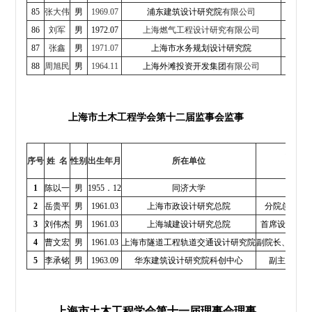
85
张大伟
男
1969.07
浦东建筑设计研究院
有限公司
总
86
刘军
男
1972.07
上海燃气工程设计研究
有限公司
副总经
87
张鑫
男
1971.07
上海市水务规划设计研究院
副
88
周旭民
男
1964.11
上海外滩投资开发集团
有限公司
董
上海市土木工程学会第十二届
监
事会监事
职务
序号
姓
名
性别
出生年月
所在单位
职称
1
陈以一
男
1955．12
同济大学
教授
2
岳贵平
男
1961.03
上海市政设计研究总院
分院总工、
3
刘伟杰
男
1961.03
上海城建设计研究总院
首席设计师、
4
曹文宏
男
1961.03
上海市隧道工程轨道交通设计研究院
副院长、
总工
5
李承铭
男
1963.09
华东建筑设计研究院科创中心
副主任、
教
上海市土木工程学会第十一届理事会理事