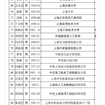
69
沈水龙
男
1964.04
上海交通大学
土木工
70
杨骁
男
1965.04
上海大学
71
胡珉
女
1970.08
上海大学悉尼工商学院
系
72
丁文胜
男
1968.12
上海应用技术大学
成建
73
柴晓冬
男
1962、01
上海工程技术大学
城市轨
74
邓明胜
男
1963.07
中国建筑第八工程局
副总经
75
刘洪亮
男
1966.01
上海宝冶集团有限公司
76
傅旗康
男
1961.08
上海中星集团有限公司
副
77
瞿革
男
1961.11
中船第九设计研究院
副
78
陈峥
女
1963.11
华东电力设计院
副总
79
刘建红
男
1971.05
中铁上海设计院集团
有限公司
副
80
陈浩群
男
1963、01
中交第三航务工程勘察
设计院
院
81
过震文
男
1967.08
上海市市政规划设计研究院
82
许丽萍
女
1962.2
上海岩土工程勘察设计
研究院
总
83
周国然
男
1962.09
中交上海港湾工程设计
研究院
总
84
童成艺
男
1963.12
上海市机电设计研究院
建筑设计一院