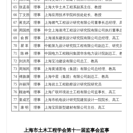
65
张孟喜
理事
上海大学土木工程系副系主任、教授
66
丁文胜
理事
上海应用技术学院科技处处长、教授
67
蒋克武
理事
上海燃气工程设计研究有限公司董事长总经理、高工
68
周国然
理事
中交上海港湾工程设计研究院有限公司执行董事总经理
69
俞 辉
理事
上海浦东建筑设计研究院有限公司总经理、高工
70
瞿 革
理事
中船第九设计研究院工程有限公司副总工、研究员
71
陈 峥
理事
中国电力工程顾问集团华东电力设计院副总工、教高
72
刘洪亮
理事
上海宝冶建设有限公司总工、教高
73
周旭民
理事
上海黄浦置地（集团）有限公司总经理、教高
74
傅旗康
理事
上海中星（集团）有限公司副总工、教高
75
许丽萍
理事
上海岩土工程勘察设计研究院研究员
76
顾迪鸣
理事
上海广联环境岩土工程有限公司监事长、高工
77
童成艺
理事
上海市机电设计研究院建筑设计一院院长、高工
78
康 明
理事
上海宝田新型建材有限公司主任、高工
上海市土木工程学会第十一届监事会监事