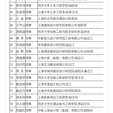
43
黄宏伟
理事
同济大学土木工程学院/副院长
44
张孟喜
理事
上海大学土木工程系/副系主任
45
王 磊
理事
上海科达市政交通设计院/院长
46
王平山
理事
上海建筑设计研究院有限公司/副院长
47
周德源
理事
同济大学结构工程与防灾研究所/副所长
48
瞿 革
理事
中船第九设计研究院工程有限公司/副总工
49
张凤新
理事
华东建筑设计研究院/副总工
50
俞 辉
理事
上海浦东建筑设计研究院有限公司/总经理
51
傅旗康
理事
上海中星（集团）有限公司/副总工
52
刘洪亮
理事
上海宝冶建设有限公司/总工
53
周 良
理事
上海市城市建设设计研究院/副院长兼总工
54
李国平
理事
同济大学混凝土桥梁研究室/室主任
55
蔡忠明
理事
上海市基础工程公司/总工
56
杨志方
理事
上海市市政规划设计研究院/院长
57
胡光祥
理事
上海铁路局总工程师室/副主任
58
许玉德
理事
同济大学交通运输与工程学院/系副主任
59
刘建红
理事
中铁上海设计院（集团）有限公司/副院长