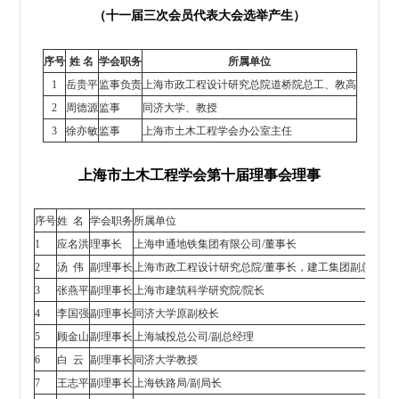
（十一届三次会员代表大会选举产生）
序号
姓 名
学会职务
所属单位
1
岳贵平
监事负责
上海市政工程设计研究总院道桥院总工、教高
2
周德源
监事
同济大学、教授
3
徐亦敏
监事
上海市土木工程学会办公室主任
上海市土木工程学会第十届理事会理事
序号
姓 名
学会职务
所属单位
1
应名洪
理事长
上海申通地铁集团有限公司/董事长
2
汤 伟
副理事长
上海市政工程设计研究总院/董事长，建工集团副总裁
3
张燕平
副理事长
上海市建筑科学研究院/院长
4
李国强
副理事长
同济大学原副校长
5
顾金山
副理事长
上海城投总公司/副总经理
6
白 云
副理事长
同济大学教授
7
王志平
副理事长
上海铁路局/副局长