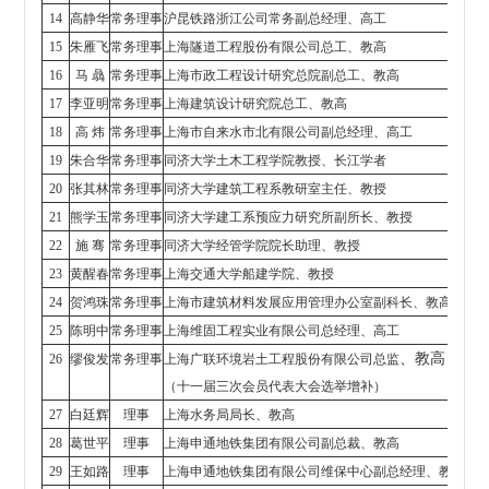
14
高静华
常务理事
沪昆铁路浙江公司常务副总经理、高工
15
朱雁飞
常务理事
上海隧道工程股份有限公司总工、教高
16
马 骉
常务理事
上海市政工程设计研究总院副总工、教高
17
李亚明
常务理事
上海建筑设计研究院总工、教高
18
高 炜
常务理事
上海市自来水市北有限公司副总经理、高工
19
朱合华
常务理事
同济大学土木工程学院教授、长江学者
20
张其林
常务理事
同济大学建筑工程系教研室主任、教授
21
熊学玉
常务理事
同济大学建工系预应力研究所副所长、教授
22
施 骞
常务理事
同济大学经管学院院长助理、教授
23
黄醒春
常务理事
上海交通大学船建学院、教授
24
贺鸿珠
常务理事
上海市建筑材料发展应用管理办公室副科长、教高
25
陈明中
常务理事
上海维固工程实业有限公司总经理、高工
、教高
26
缪俊发
常务理事
上海广联环境岩土工程股份有限公司总监
（十一届三次会员代表大会选举增补）
27
白廷辉
理事
上海水务局局长、教高
28
葛世平
理事
上海申通地铁集团有限公司副总裁、教高
29
王如路
理事
上海申通地铁集团有限公司维保中心副总经理、教高