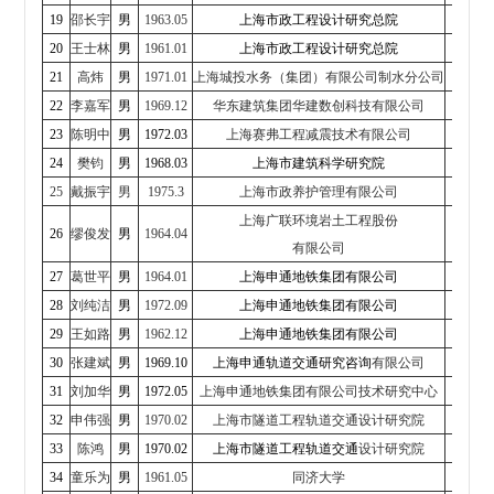
19
邵长宇
男
1963.05
上海市政工程设计研究总院
20
王士林
男
1961.01
上海市政工程设计研究总院
副
21
高炜
男
1971.01
上海城投水务（集团）有限公司制水分公司
副
22
李嘉军
男
1969.12
华东建筑集团华建数创科技
有限公司
总
23
陈明中
男
1972.03
上海赛弗工程减震技术有限公司
总
24
樊钧
男
1968.03
上海市建筑科学研究院
副
25
戴振宇
男
1975.3
上海市政养护管理有限公司
董
上海广联环境岩土工程股份
26
缪俊发
男
1964.04
技
有限公司
27
葛世平
男
1964.01
上海申通地铁集团有限公司
党委
28
刘纯洁
男
1972.09
上海申通地铁集团有限公司
29
王如路
男
1962.12
上海申通地铁集团有限公司
副
30
张建斌
男
1969.10
上海申通轨道交通研究咨询
有限公司
董
31
刘加华
男
1972.05
上海申通地铁集团有限公司
技术研究中心
副
32
申伟强
男
1970.02
上海市隧道工程轨道交通
设计研究院
33
陈鸿
男
1970.02
上海市隧道工程轨道交通
设计研究院
总
34
童乐为
男
1961.05
同济大学