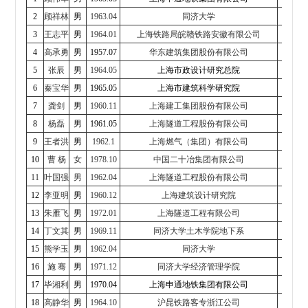
2
顾祥林
男
1963.04
同济大学
副
3
王志平
男
1964.01
上海铁路局皖赣铁路安徽
有限公司
董事长
4
高承勇
男
1957.07
华东建筑集团股份有限公司
5
张辰
男
1964.05
上海市政设计研究总院
6
秦宝华
男
1965.05
上海市建筑科学研究院
董
7
龚剑
男
1960.11
上海建工集团股份有限公司
8
杨磊
男
1961.05
上海隧道工程股份有限公司
副
9
王者洪
男
1962.1
上海燃气（集团）有限公司
董
10
曹 杨
女
1978.10
中国二十冶集团有限公司
11
叶国强
男
1962.04
上海隧道工程股份有限公司
副
12
李亚明
男
1960.12
上海建筑设计研究院
13
朱雁飞
男
1972.01
上海隧道工程有限公司
14
丁文其
男
1969.11
同济大学土木学院地下系
系
15
熊学玉
男
1962.04
同济大学
16
施 骞
男
1971.12
同济大学经济管理学院
院
17
毕湘利
男
1970.04
上海申通地铁集团有限公司
副
18
高静华
男
1964.10
沪昆铁路客专浙江公司
副