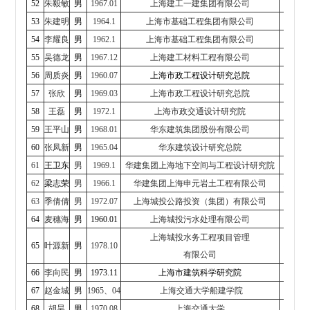
52
朱毅敏
男
1967.01
上海建工一建集团有限公司
总
53
朱建明
男
1964.1
上海市基础工程集团
有限公司
董
54
李耀良
男
1962.1
上海市基础工程集团
有限公司
副
55
吴德龙
男
1967.12
上海建工材料工程有限公司
副
56
周质炎
男
1960.07
上海市政工程设计研究总院
副
57
张欣
男
1969.03
上海市政工程设计研究总院
副
58
王磊
男
1972.1
上海市政交通设计研究院
董
59
王平山
男
1968.01
华东建筑集团股份有限公司
副
60
张凤新
男
1965.04
华东建筑设计研究总院
61
王卫东
男
1969.1
华建集团上海地下空间与工程
设计研究院
62
梁志荣
男
1966.1
华建集团上海申元岩土工程
有限公司
总工、
63
季倩倩
男
1972.07
上海城投公路投资（集团）
有限公司
副
64
麦穗海
男
1960.01
上海城投污水处理有限公司
董
上海城投水务工程项目管理
65
叶源新
男
1978.10
董
有限公司
66
李向民
男
1973.11
上海市建筑科学研究院
副
67
赵金城
男
1965、04
上海交通大学船建学院
副
68
胡昊
男
1970.08
上海交通大学
宣