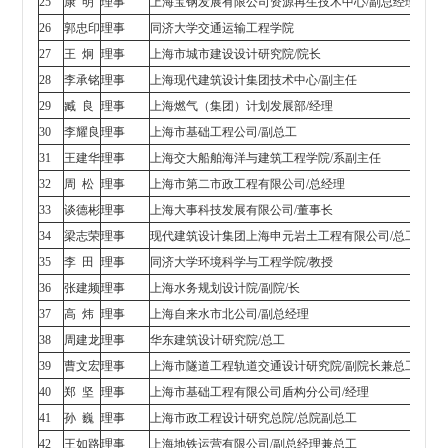
25
康 明
理事
上海宝钢发展有限公司资源再生技术中心/副总经理
26
郭忠印
理事
同济大学交通运输工程学院
27
王 炯
理事
上海市城市建设设计研究院/院长
28
李承铭
理事
上海现代建筑设计集团技术中心/副主任
29
臧 良
理事
上海燃气（集团）计划发展部/经理
30
李耀良
理事
上海市基础工程公司/副总工
31
王建华
理事
上海交大船舶海洋与建筑工程学院/系副主任
32
周 松
理事
上海市第二市政工程有限公司/总经理
33
谈德彬
理事
上海大事科技发展有限公司/董事长
34
梁志荣
理事
现代建筑设计集团上海申元岩土工程有限公司/总工
35
李 田
理事
同济大学环境科学与工程学院/教授
36
张建频
理事
上海水务规划设计院/副院/长
37
高 炜
理事
上海自来水市北公司/副总经理
38
周建龙
理事
华东建筑设计研究院/总工
39
曹文宏
理事
上海市隧道工程轨道交通设计研究院/副院长兼总工
40
郑 坚
理事
上海市基础工程有限公司盾构分公司/经理
41
孙 巍
理事
上海市政工程设计研究总院/总院副总工
42
王如路
理事
上海地铁运营有限公司/副总经理兼总工