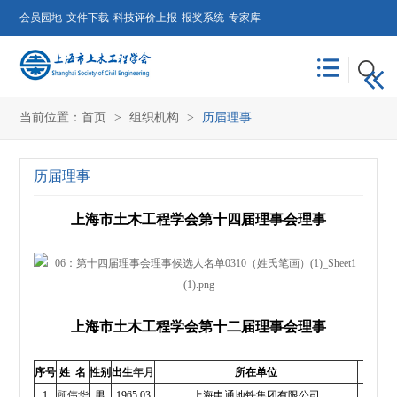
会员园地
文件下载
科技评价上报
报奖系统
专家库
当前位置：
首页
>
组织机构
>
历届理事
历届理事
上海市土木工程学会第十四届理事会理事
上海市土木工程学会第十二届理事会理事
序号
姓
名
性别
出生
年月
所在单位
1
顾伟华
男
1965.03
上海申通地铁集团有限公司