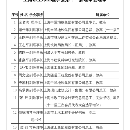
序号
姓 名
学会职务
所属单位
1
应名洪
理事长
上海申通地铁集团有限公司董事长、教高
2
顾伟华
副理事长
上海申通地铁集团有限公司总裁、教高（十一届三次会
3
王以中
副理事长
上海市城乡建设和交通工作委员会正局级巡视员、高经
4
王志平
副理事长
上海铁路局副局长（正局）、教高
5
陈以一
副理事长
同济大学常务副校长、教授
6
张燕平
副理事长
上海市建筑科学研究院院长、教高
7
汤 伟
副理事长
上海建工集团副总裁、教高
8
周文波
副理事长
上海隧道工程股份有限公司总裁、教高
9
毕湘利
副理事长
上海申通地铁集团有限公司总工、教高
10
高承勇
副理事长
上海现代建筑设计（集团）有限公司总工、教高
11
张
辰
副理事长
上海市政工程设计研究总院总工、党委书记、教高
（十一届三次会员代表大会选举增补）
12
傅德明
常务理事
上海市土木工程学会秘书长、高工
秘书长
13
龚 剑
常务理事
上海建工集团股份有限公司总工、教高