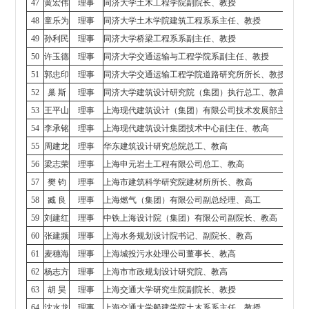
47
黄宏伟
理事
同济大学土木工程学院副院长、教授
48
童乐为
理事
同济大学土木学院建筑工程系系主任、教授
49
孙利民
理事
同济大学桥梁工程系系副主任、教授
50
许玉德
理事
同济大学交通运输与工程学院系副主任、教授
51
郭忠印
理事
同济大学交通运输工程学院道路研究所所长、教授
52
巢 斯
理事
同济大学建筑设计研究院（集团）执行总工、教高
53
王平山
理事
上海现代建筑设计（集团）有限公司技术发展部主任、
54
李承铭
理事
上海现代建筑设计集团技术中心副主任、教高
55
周建龙
理事
华东建筑设计研究总院总工、教高
56
梁志荣
理事
上海申元岩土工程有限公司总工、教高
57
樊 钧
理事
上海市建筑科学研究院建材所所长、教高
58
臧 良
理事
上海燃气（集团）有限公司副总经理、高工
59
刘建红
理事
中铁上海设计院（集团）有限公司副院长、教高
60
张建频
理事
上海水务规划设计院书记、副院长、教高
61
麦穗海
理事
上海城投污水处理公司董事长、教高
62
杨志方
理事
上海市市政规划设计研究院、教高
63
胡 昊
理事
上海交通大学研究生院副院长、教授
64
沈水龙
理事
上海交通大学船建学院土木系系主任、教授