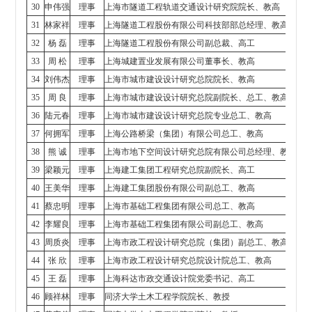
30
申伟强
理事
上海市隧道工程轨道交通设计研究院院长、教高
31
林家祥
理事
上海隧道工程股份有限公司科技部部总经理、教高
32
杨 磊
理事
上海隧道工程股份有限公司副总裁、高工
33
周 松
理事
上海城建置业发展有限公司董事长、教高
34
刘伟杰
理事
上海市城市建设设计研究总院院长、教高
35
周 良
理事
上海市城市建设设计研究总院副院长、总工、教高
36
陆元春
理事
上海市城市建设设计研究总院专业总工、教高
37
何拥军
理事
上海公路桥梁（集团）有限公司总工、教高
38
熊 诚
理事
上海市地下空间设计研究总院有限公司总经理、教高
39
梁颖元
理事
上海建工集团工程研究总院副院长、高工
40
王美华
理事
上海建工集团股份有限公司副总工、教高
41
蔡忠明
理事
上海市基础工程集团有限公司总工、教高
42
李耀良
理事
上海市基础工程集团有限公司副总工、教高
43
周质炎
理事
上海市政工程设计研究总院（集团）副总工、教高
44
张 欣
理事
上海市政工程设计研究总院设计院总工、教高
45
王 磊
理事
上海科达市政交通设计院党委书记、高工
46
顾祥林
理事
同济大学土木工程学院院长、教授