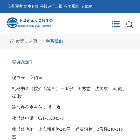
会员园地
文件下载
科技评价上报
报奖系统
专家库
当前位置：
首页
>
联系我们
联系我们
秘书长：应伯宣
副秘书长（按姓氏笔画）王玉宇、王秀志、沈国红、黄 雨、
崔 敉
综合办公室主任： 崔 敉
秘书处电话：021-63234579
秘书处地址：上海新闸路249号（近黄河路）3号楼210-218
室